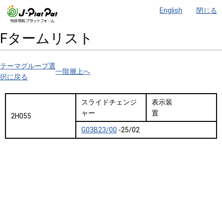
English
閉じる
Fタームリスト
テーマグループ選
一階層上へ
択に戻る
スライドチェンジ
表示装
ャー
置
2H055
G03B23/00
-25/02