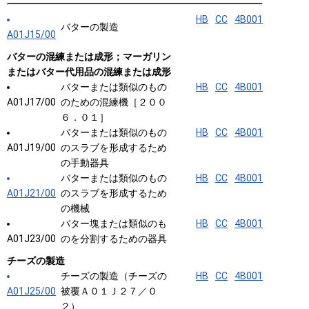
HB
CC
4B001
バターの製造
A01J15/00
バターの混練または成形；マーガリン
またはバター代用品の混練または成形
バターまたは類似のもの
HB
CC
4B001
A01J17/00
のための混練機［２００
６．０１］
バターまたは類似のもの
HB
CC
4B001
A01J19/00
のスラブを形成するため
の手動器具
バターまたは類似のもの
HB
CC
4B001
A01J21/00
のスラブを形成するため
の機械
バター塊または類似のも
HB
CC
4B001
A01J23/00
のを分割するための器具
チーズの製造
チーズの製造（チーズの
HB
CC
4B001
A01J25/00
被覆Ａ０１Ｊ２７／０
２）