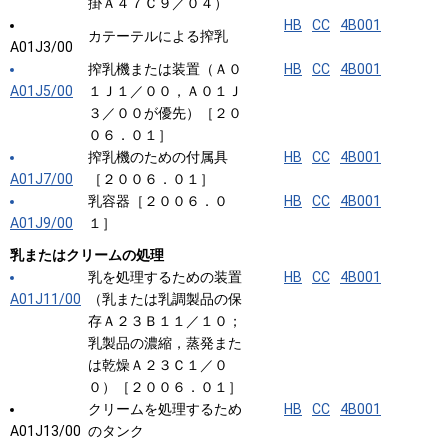
掛Ａ４７Ｃ９／０４）
HB
CC
4B001
カテーテルによる搾乳
A01J3/00
搾乳機または装置（Ａ０
HB
CC
4B001
A01J5/00
１Ｊ１／００，Ａ０１Ｊ
３／００が優先）［２０
０６．０１］
搾乳機のための付属具
HB
CC
4B001
A01J7/00
［２００６．０１］
乳容器［２００６．０
HB
CC
4B001
A01J9/00
１］
乳またはクリームの処理
乳を処理するための装置
HB
CC
4B001
A01J11/00
（乳または乳調製品の保
存Ａ２３Ｂ１１／１０；
乳製品の濃縮，蒸発また
は乾燥Ａ２３Ｃ１／０
０）［２００６．０１］
クリームを処理するため
HB
CC
4B001
A01J13/00
のタンク