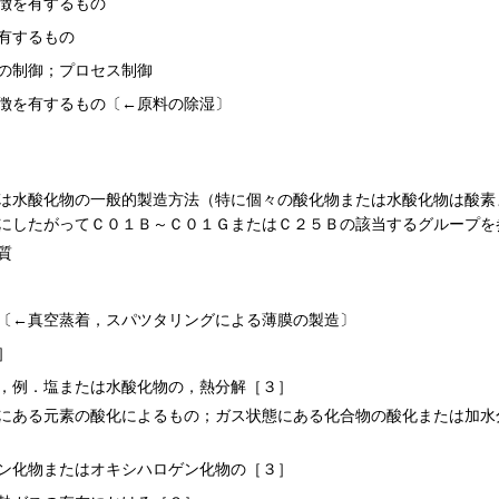
徴を有するもの
有するもの
の制御；プロセス制御
徴を有するもの〔←原料の除湿〕
は水酸化物の一般的製造方法（特に個々の酸化物または水酸化物は酸素
にしたがってＣ０１Ｂ～Ｃ０１ＧまたはＣ２５Ｂの該当するグループを
質
〔←真空蒸着，スパツタリングによる薄膜の製造〕
］
，例．塩または水酸化物の，熱分解［３］
にある元素の酸化によるもの；ガス状態にある化合物の酸化または加水
ン化物またはオキシハロゲン化物の［３］