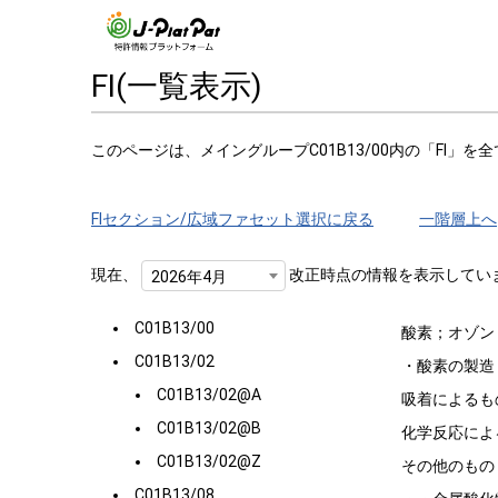
FI(一覧表示)
このページは、メイングループC01B13/00内の「FI」を
FIセクション/広域ファセット選択に戻る
一階層上へ
現在、
改正時点の情報を表示してい
2026年4月
C01B13/00
酸素；オゾン
C01B13/02
・酸素の製造
C01B13/02@A
吸着によるも
C01B13/02@B
化学反応によ
C01B13/02@Z
その他のもの
C01B13/08