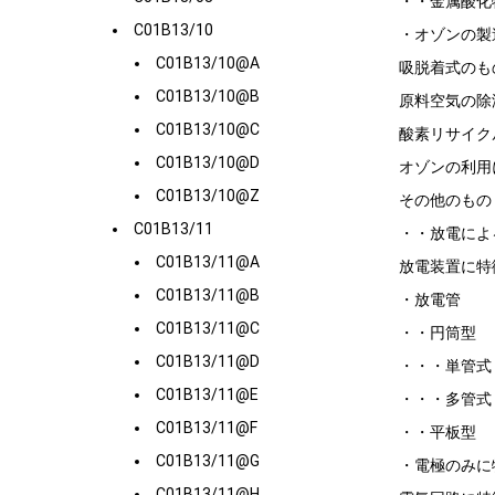
・・金属酸化
C01B13/10
・オゾンの製
C01B13/10@A
吸脱着式のも
C01B13/10@B
原料空気の除
C01B13/10@C
酸素リサイク
C01B13/10@D
オゾンの利用
C01B13/10@Z
その他のもの
C01B13/11
・・放電によ
C01B13/11@A
放電装置に特
C01B13/11@B
・放電管
C01B13/11@C
・・円筒型
C01B13/11@D
・・・単管式
C01B13/11@E
・・・多管式
C01B13/11@F
・・平板型
C01B13/11@G
・電極のみに
C01B13/11@H