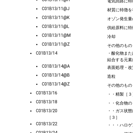
電気回路に特
C01B13/11@J
材質に特徴を
C01B13/11@K
オゾン発生量
C01B13/11@L
供給原料に特
C01B13/11@M
冷却
C01B13/11@Z
その他のもの
C01B13/14
・酸化物また
結合する元素
C01B13/14@A
表面処理・改
C01B13/14@B
造粒
C01B13/14@Z
その他のもの
C01B13/16
・・精製［３
C01B13/18
・・化合物の
C01B13/20
・・ガス状態
［３］
C01B13/22
・・・ハロゲ
C01B13/24