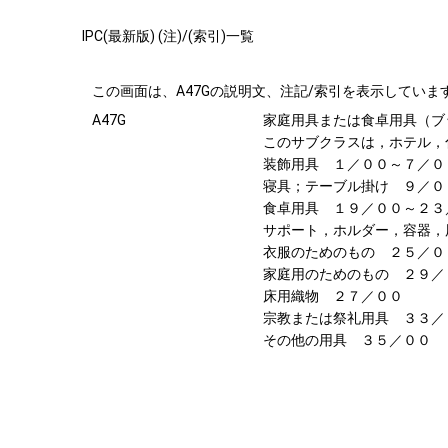
IPC(最新版) (注)/(索引)一覧
この画面は、A47Gの説明文、注記/索引を表示していま
A47G
家庭用具または食卓用具（ブ
このサブクラスは，ホテル，
装飾用具 １／００～７／０
寝具；テーブル掛け ９／０
食卓用具 １９／００～２３
サポート，ホルダー，容器，
衣服のためのもの ２５／０
家庭用のためのもの ２９／
床用織物 ２７／００
宗教または祭礼用具 ３３／
その他の用具 ３５／００