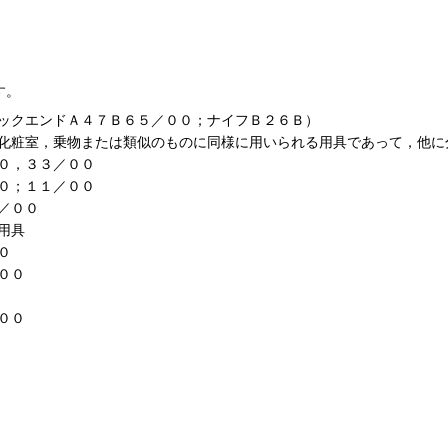
す。
ックエンドＡ４７Ｂ６５／００；ナイフＢ２６Ｂ）
化粧室，乗物または類似のものに同様に用いられる用具であって，他に
０，３３／００
０；１１／００
／００
用具
０
００
００