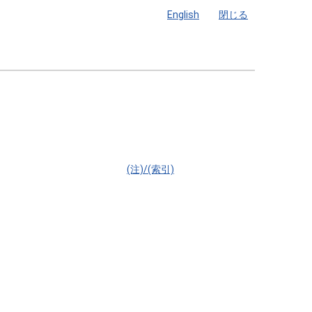
English
閉じる
(注)/(索引)