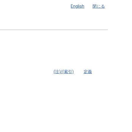
English
閉じる
(注)/(索引)
定義