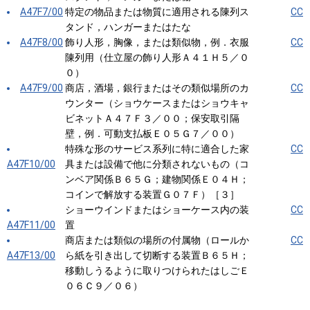
A47F7/00
特定の物品または物質に適用される陳列ス
CC
タンド，ハンガーまたはたな
A47F8/00
飾り人形，胸像，または類似物，例．衣服
CC
陳列用（仕立屋の飾り人形Ａ４１Ｈ５／０
０）
A47F9/00
商店，酒場，銀行またはその類似場所のカ
CC
ウンター（ショウケースまたはショウキャ
ビネットＡ４７Ｆ３／００；保安取引隔
壁，例．可動支払板Ｅ０５Ｇ７／００）
特殊な形のサービス系列に特に適合した家
CC
A47F10/00
具または設備で他に分類されないもの（コ
ンベア関係Ｂ６５Ｇ；建物関係Ｅ０４Ｈ；
コインで解放する装置Ｇ０７Ｆ）［３］
ショーウインドまたはショーケース内の装
CC
A47F11/00
置
商店または類似の場所の付属物（ロールか
CC
A47F13/00
ら紙を引き出して切断する装置Ｂ６５Ｈ；
移動しうるように取りつけられたはしごＥ
０６Ｃ９／０６）