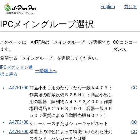
English
閉じる
IPCメイングループ選択
このページは、A47F内の「メイングループ」が選択でき
CC:コンコー
ます。
ダンス
希望する「メイングループ」を選択してください。
IPCセクション選
一階層上へ
択に戻る
A47F1/00
商品小出し用のたな（たな一般Ａ４７Ｂ；
CC
作業場の貯蔵設備Ｂ２５Ｈ）；商品小出し
用の容器（陳列物Ａ４７Ｆ３／００；作業
場用備品Ｂ２５Ｈ３／００；容器一般Ｂ６
５Ｄ；硬貨による自動販売機Ｇ０７Ｆ）
A47F3/00
CC
ショーケースまたはショーキャビネット
A47F5/00
構造上の特色によって特徴づけられた陳列
CC
スタンド，ハンガーまたは棚