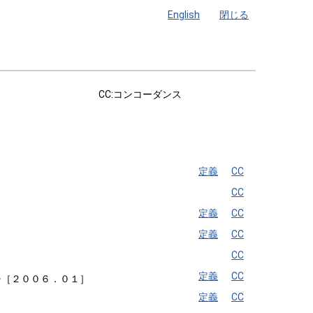
English
閉じる
CC:コンコーダンス
定義
CC
CC
定義
CC
定義
CC
CC
定義
CC
チ［２００６．０１］
定義
CC