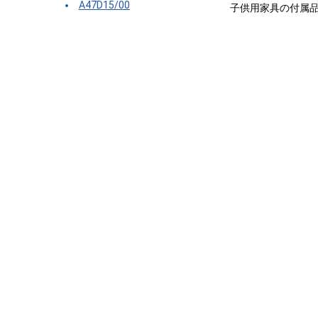
A47D15/00
子供用家具の付属