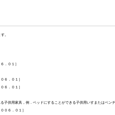
ます。
０６．０１］
００６．０１］
００６．０１］
れる子供用家具，例．ベッドにすることができる子供用いすまたはベン
２００６．０１］