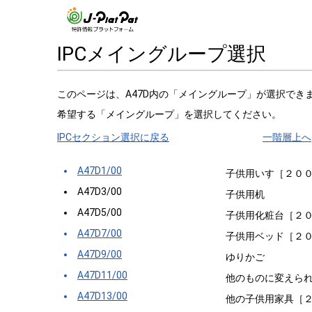
IPCメイングループ選択
このページは、A47D内の「メイングループ」が選択でき
希望する「メイングループ」を選択してください。
IPCセクション選択に戻る
一階層上へ
A47D1/00
子供用いす［２０
A47D3/00
子供用机
A47D5/00
子供用化粧台［２
A47D7/00
子供用ベッド［２
A47D9/00
ゆりかご
A47D11/00
他のものに変えら
A47D13/00
他の子供用家具［