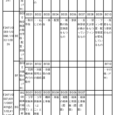
391
段
の
（Ｆ
Ｗ）
BE0
BE01
BE02
BE03
BE04
BE05
BE06
BE07
BE08
BE09
BE10
0
・取付
・・ね
・・係
・配置
・・複
・形状
・・全
・・切
・・フ
・・段
熱交
手段
じどめ
合
数の熱
体形状
欠き部
ィン密
差をも
換器
F24F1/0
交換器
が曲が
をもつ
度・配
つ形状
の取
059-1/0
をもつ
ってい
フィン
管密度
のもの
付手
068; 1/0
BE
もの
るもの
が変化
段・
32-1/03
してい
配
26
るもの
置・
形状
（Ｆ
Ｗ）
BF0
BF01
BF02
BF03
BF10
0
・空調
・冷媒
・冷媒
・その
冷媒
機本体
管同士
管の保
他（Ｆ
BF
管の
内での
の接続
護
Ｗ）
取付
取付
（Ｆ
Ｗ）
BG01
BG02
BG03
BG04
BG05
BG06
BG07
BG
F24F1/0
00
・コ字
・コ字
・機枠
・単板
・複数
・箱体
・箱体
007,401
箱体
状板体
状板体
と単板
の箱体
と前面
と基板
-1/0007,
の組
（た
（よ
（図
板（図
（図
401@Z;
BG
立部
て）と
こ）と
面）
面）
面）
1/02,41
材
単板
単板