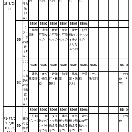
の
もの
もの
ら
ら
ら
28-1/03
付方
55
法
（Ｆ
Ｗ）
BB0
BB01
BB02
BB03
BB04
BB05
BB06
0
・積層
・湾曲
・折畳
・巻取
・複数
・把手
フィ
濾材
可能な
み可能
り可能
個のフ
をもつ
ルタ
もの
なもの
なもの
ィルタ
もの
BB
の構
よりな
造
るもの
（Ｆ
Ｗ）
BC0
BC01
BC02
BC03
BC04
BC05
BC06
BC07
BC10
0
フィ
・電気
・オゾ
・殺菌
・加湿
・防臭
・芳香
・ガス
・その
ルタ
集塵器
ン発生
灯・殺
器
器・防
剤
吸着剤
他（Ｆ
以外
BC
器
菌剤
臭剤
Ｗ）
の清
浄装
置
（Ｆ
Ｗ）
BD0
BD01
BD02
BD03
BD04
BD05
BD06
BD10
0
・可動
・・複
・ダク
・遮風
・送風
・吹出
・その
F24F1/0
風路
ダンパ
数のダ
トを切
板を切
機で切
口が可
他
007,38
の切
ンパを
換える
換える
換える
動なも
BD
1; 1/02,
換手
もつも
もの
もの
もの
の