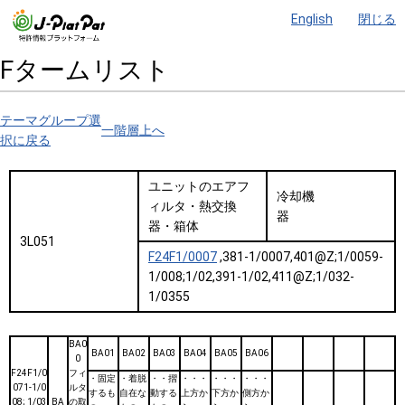
English
閉じる
Fタームリスト
テーマグループ選
一階層上へ
択に戻る
ユニットのエアフ
冷却機
ィルタ・熱交換
器
器・箱体
3L051
F24F1/0007
,381-1/0007,401@Z;1/0059-
1/008;1/02,391-1/02,411@Z;1/032-
1/0355
BA0
BA01
BA02
BA03
BA04
BA05
BA06
0
F24F1/0
フィ
・固定
・着脱
・・摺
・・・
・・・
・・・
071-1/0
ルタ
するも
自在な
動する
上方か
下方か
側方か
08; 1/03
BA
の取