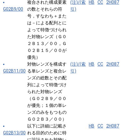
複合された構成要素
(注)/(索
HB
CC
2H087
G02B9/00
の数とそれらの符
引)
号，すなわち＋また
は－による配列とに
よって特徴づけられ
た対物レンズ（Ｇ０
２Ｂ１３／００，Ｇ
０２Ｂ１５／００が
優先）
対物レンズを構成す
(注)/(索
HB
CC
2H087
G02B11/00
る単レンズと複合レ
引)
ンズの総数とその配
列によって特徴づけ
られた対物レンズ
（Ｇ０２Ｂ９／００
が優先；１個の単レ
ンズのみをもつもの
Ｇ０２Ｂ３／００）
以下に詳細に記載さ
HB
CC
2H087
G02B13/00
れる目的のために特
に設計された対物レ