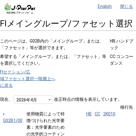
English
閉じる
FIメイングループ/ファセット選択
このページは、G02B内の「メイングループ」または、
HB:ハンドブ
「ファセット」等が選択できます。
ック
希望する「メイングループ」または、「ファセット」等
CC:コンコー
を選択してください。
ダンス
FIセクション/広
域ファセット選択
一階層上へ
に戻る
現在、
改正時点の情報を表示しています。
2026年4月
移行先
使用物質によって特
HB
CC
2K010
G02B1/00
徴づけられた光学要
素；光学要素のため
の光学的コーティン