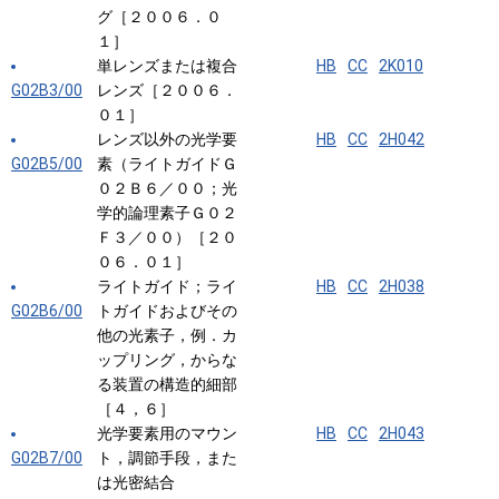
グ［２００６．０
１］
単レンズまたは複合
HB
CC
2K010
G02B3/00
レンズ［２００６．
０１］
レンズ以外の光学要
HB
CC
2H042
G02B5/00
素（ライトガイドＧ
０２Ｂ６／００；光
学的論理素子Ｇ０２
Ｆ３／００）［２０
０６．０１］
ライトガイド；ライ
HB
CC
2H038
G02B6/00
トガイドおよびその
他の光素子，例．カ
ップリング，からな
る装置の構造的細部
［４，６］
光学要素用のマウン
HB
CC
2H043
G02B7/00
ト，調節手段，また
は光密結合