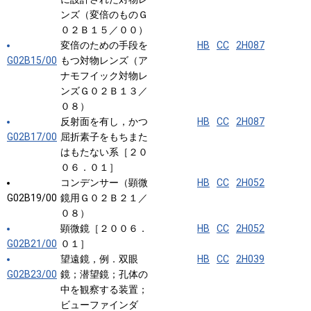
ンズ（変倍のものＧ
０２Ｂ１５／００）
変倍のための手段を
HB
CC
2H087
G02B15/00
もつ対物レンズ（ア
ナモフイック対物レ
ンズＧ０２Ｂ１３／
０８）
反射面を有し，かつ
HB
CC
2H087
G02B17/00
屈折素子をもちまた
はもたない系［２０
０６．０１］
コンデンサー（顕微
HB
CC
2H052
G02B19/00
鏡用Ｇ０２Ｂ２１／
０８）
顕微鏡［２００６．
HB
CC
2H052
G02B21/00
０１］
望遠鏡，例．双眼
HB
CC
2H039
G02B23/00
鏡；潜望鏡；孔体の
中を観察する装置；
ビューファインダ