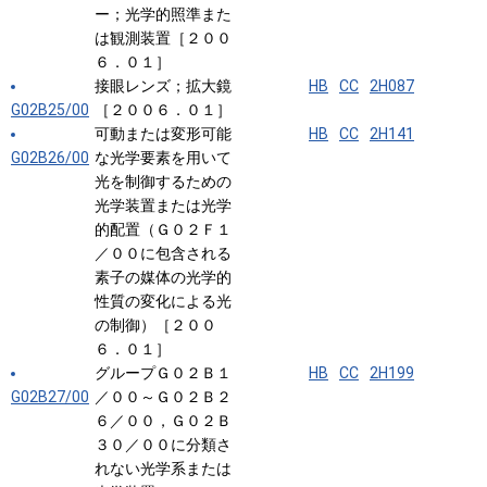
ー；光学的照準また
は観測装置［２００
６．０１］
接眼レンズ；拡大鏡
HB
CC
2H087
G02B25/00
［２００６．０１］
可動または変形可能
HB
CC
2H141
G02B26/00
な光学要素を用いて
光を制御するための
光学装置または光学
的配置（Ｇ０２Ｆ１
／００に包含される
素子の媒体の光学的
性質の変化による光
の制御）［２００
６．０１］
グループＧ０２Ｂ１
HB
CC
2H199
G02B27/00
／００～Ｇ０２Ｂ２
６／００，Ｇ０２Ｂ
３０／００に分類さ
れない光学系または