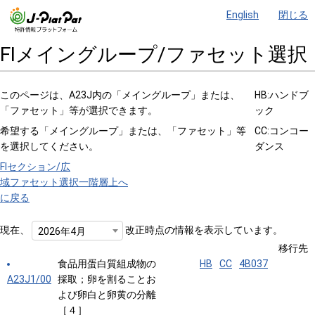
English
閉じる
FIメイングループ/ファセット選択
このページは、A23J内の「メイングループ」または、
HB:ハンドブ
「ファセット」等が選択できます。
ック
希望する「メイングループ」または、「ファセット」等
CC:コンコー
を選択してください。
ダンス
FIセクション/広
域ファセット選択
一階層上へ
に戻る
現在、
改正時点の情報を表示しています。
2026年4月
移行先
食品用蛋白質組成物の
HB
CC
4B037
A23J1/00
採取；卵を割ることお
よび卵白と卵黄の分離
［４］