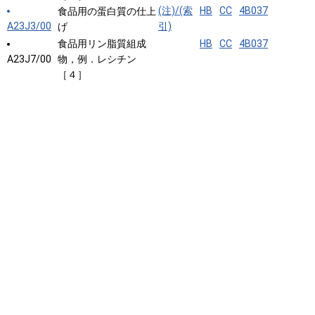
(注)/(索
HB
CC
4B037
食品用の蛋白質の仕上
A23J3/00
引)
げ
食品用リン脂質組成
HB
CC
4B037
A23J7/00
物，例．レシチン
［４］