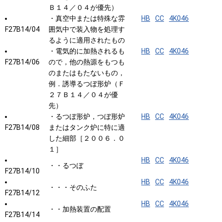
Ｂ１４／０４が優先）
・真空中または特殊な雰
HB
CC
4K046
F27B14/04
囲気中で装入物を処理す
るように適用されたもの
・電気的に加熱されるも
HB
CC
4K046
F27B14/06
ので，他の熱源をもつも
のまたはもたないもの，
例．誘導るつぼ形炉（Ｆ
２７Ｂ１４／０４が優
先）
・るつぼ形炉，つぼ形炉
HB
CC
4K046
F27B14/08
またはタンク炉に特に適
した細部［２００６．０
１］
HB
CC
4K046
・・るつぼ
F27B14/10
HB
CC
4K046
・・・そのふた
F27B14/12
HB
CC
4K046
・・加熱装置の配置
F27B14/14