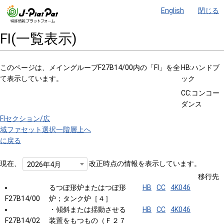
English
閉じる
FI(一覧表示)
このページは、メイングループF27B14/00内の「FI」を全
HB:ハンドブ
て表示しています。
ック
CC:コンコー
ダンス
FIセクション/広
域ファセット選択
一階層上へ
に戻る
現在、
改正時点の情報を表示しています。
2026年4月
移行先
るつぼ形炉またはつぼ形
HB
CC
4K046
F27B14/00
炉；タンク炉［４］
・傾斜または揺動させる
HB
CC
4K046
F27B14/02
装置をもつもの（Ｆ２７