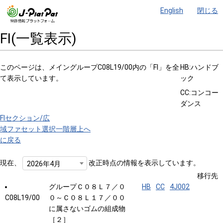
English
閉じる
FI(一覧表示)
このページは、メイングループC08L19/00内の「FI」を全
HB:ハンドブ
て表示しています。
ック
CC:コンコー
ダンス
FIセクション/広
域ファセット選択
一階層上へ
に戻る
現在、
改正時点の情報を表示しています。
2026年4月
移行先
グループＣ０８Ｌ７／０
HB
CC
4J002
C08L19/00
０～Ｃ０８Ｌ１７／００
に属さないゴムの組成物
［２］