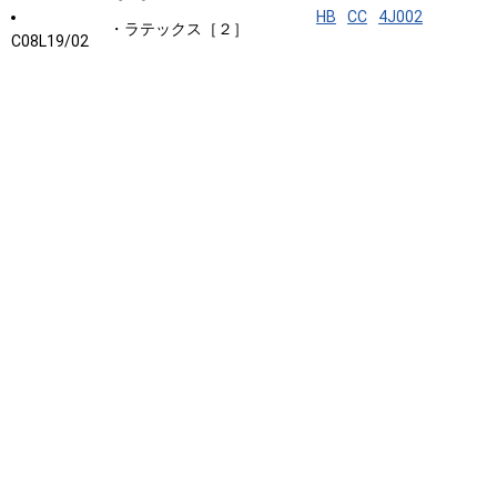
HB
CC
4J002
・ラテックス［２］
C08L19/02