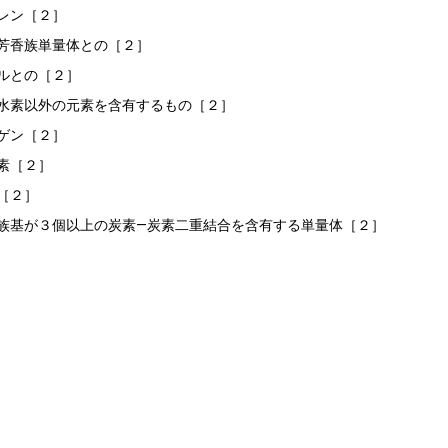
レン［２］
芳香族単量体との［２］
ルとの［２］
水素以外の元素を含有するもの［２］
ゲン［２］
素［２］
［２］
族基が３個以上の炭素―炭素二重結合を含有する単量体［２］