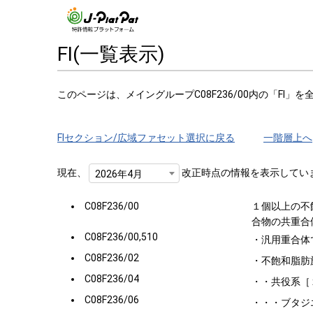
FI(一覧表示)
このページは、メイングループC08F236/00内の「FI」
FIセクション/広域ファセット選択に戻る
一階層上へ
現在、
改正時点の情報を表示してい
2026年4月
C08F236/00
１個以上の不
合物の共重合
C08F236/00,510
・汎用重合体
C08F236/02
・不飽和脂肪
C08F236/04
・・共役系［
C08F236/06
・・・ブタジ