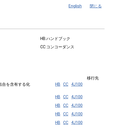
English
閉じる
HB:ハンドブック
CC:コンコーダンス
移行先
結合を含有する化
HB
CC
4J100
HB
CC
4J100
HB
CC
4J100
HB
CC
4J100
HB
CC
4J100