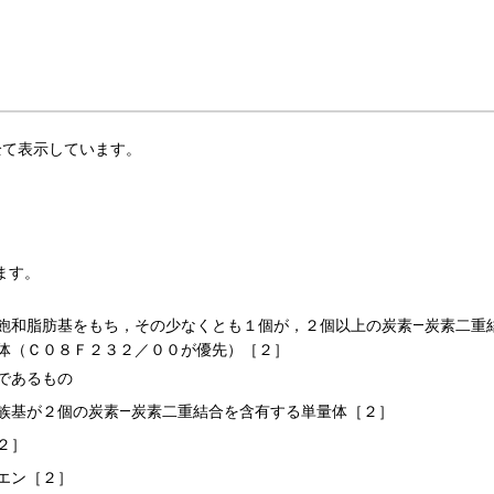
を全て表示しています。
ます。
飽和脂肪基をもち，その少なくとも１個が，２個以上の炭素―炭素二重
体（Ｃ０８Ｆ２３２／００が優先）［２］
であるもの
族基が２個の炭素―炭素二重結合を含有する単量体［２］
２］
エン［２］